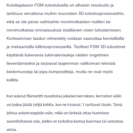
Kuluttajatason FDM-tulostuksella on alhaisin resoluutio ja
tarkkuus verrattuna muihin muovisten 3D-tulostusprosesseihin,
eikä se ole paras vaihtoehto monimutkaisten mallien tai
monimutkaisia ​​ominaisuuksia sisältävien osien tulostamiseen.
Korkeamman laadun viimeistely voidaan saavuttaa kemiallisilla
ja mekaanisilla kiillotusprosesseilla. Teolliset FDM 3D-tulostimet
käyttävät liukenevia tukimateriaaleja näiden ongelmien
lieventämiseksi ja tarjoavat laajemman valikoiman teknisiä
kestomuoveja tai jopa komposiitteja, mutta ne ovat myös
kalliita.
Kun sulanut filamentti muodostaa jokaisen kerroksen, kerrosten väliin
'
voi joskus jäädä tyhjiä kohtia, kun ne irtoavat.
t tarttuvat täysin. Tämä
johtaa anisotrooppisiin osiin, mikä on tärkeää ottaa huomioon
suunniteltaessa osia, joiden on tarkoitus kantaa kuormaa tai vastustaa
vetoa.