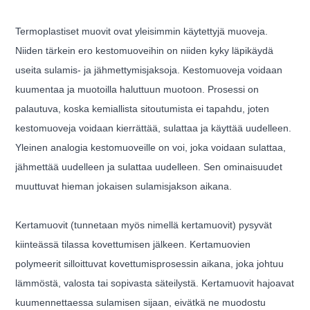
Termoplastiset muovit ovat yleisimmin käytettyjä muoveja.
Niiden tärkein ero kestomuoveihin on niiden kyky läpikäydä
useita sulamis- ja jähmettymisjaksoja. Kestomuoveja voidaan
kuumentaa ja muotoilla haluttuun muotoon. Prosessi on
palautuva, koska kemiallista sitoutumista ei tapahdu, joten
kestomuoveja voidaan kierrättää, sulattaa ja käyttää uudelleen.
Yleinen analogia kestomuoveille on voi, joka voidaan sulattaa,
jähmettää uudelleen ja sulattaa uudelleen. Sen ominaisuudet
muuttuvat hieman jokaisen sulamisjakson aikana.
Kertamuovit (tunnetaan myös nimellä kertamuovit) pysyvät
kiinteässä tilassa kovettumisen jälkeen. Kertamuovien
polymeerit silloittuvat kovettumisprosessin aikana, joka johtuu
lämmöstä, valosta tai sopivasta säteilystä. Kertamuovit hajoavat
kuumennettaessa sulamisen sijaan, eivätkä ne muodostu