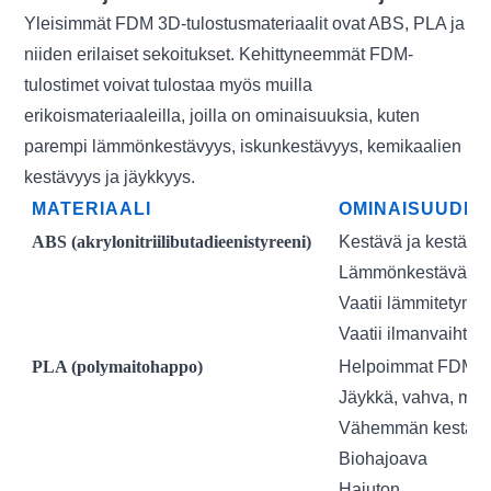
Yleisimmät FDM 3D-tulostusmateriaalit ovat ABS, PLA ja
niiden erilaiset sekoitukset. Kehittyneemmät FDM-
tulostimet voivat tulostaa myös muilla
erikoismateriaaleilla, joilla on ominaisuuksia, kuten
parempi lämmönkestävyys, iskunkestävyys, kemikaalien
kestävyys ja jäykkyys.
MATERIAALI
OMINAISUUDET
ABS (akrylonitriilibutadieenistyreeni)
Kestävä ja kestävä
Lämmönkestävä ja 
Vaatii lämmitetyn a
Vaatii ilmanvaihtoa
PLA (polymaitohappo)
Helpoimmat FDM-mat
Jäykkä, vahva, mut
Vähemmän kestävä 
Biohajoava
Hajuton