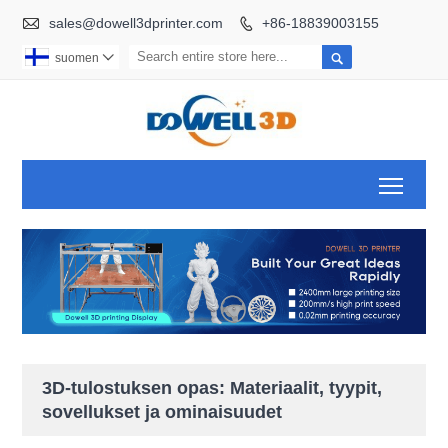

sales@dowell3dprinter.com
+86-18839003155


suomen

Toggl
3D-tulostuksen opas: Materiaalit, tyypit,
sovellukset ja ominaisuudet