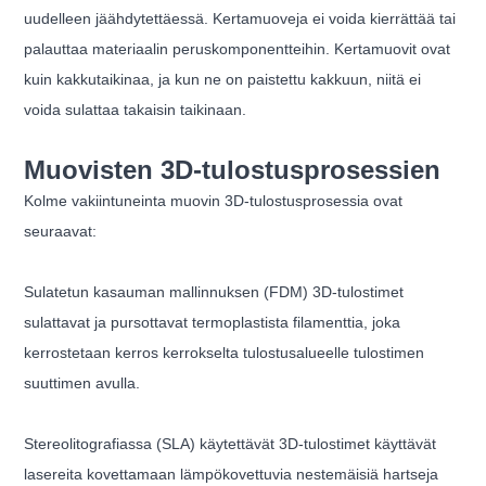
uudelleen jäähdytettäessä. Kertamuoveja ei voida kierrättää tai
palauttaa materiaalin peruskomponentteihin. Kertamuovit ovat
kuin kakkutaikinaa, ja kun ne on paistettu kakkuun, niitä ei
voida sulattaa takaisin taikinaan.
Muovisten 3D-tulostusprosessien
Kolme vakiintuneinta muovin 3D-tulostusprosessia ovat
seuraavat:
Sulatetun kasauman mallinnuksen (FDM) 3D-tulostimet
sulattavat ja pursottavat termoplastista filamenttia, joka
kerrostetaan kerros kerrokselta tulostusalueelle tulostimen
suuttimen avulla.
Stereolitografiassa (SLA) käytettävät 3D-tulostimet käyttävät
lasereita kovettamaan lämpökovettuvia nestemäisiä hartseja