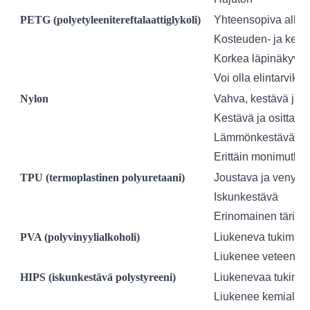
PETG (polyetyleenitereftalaattiglykoli)
Yhteensopiva alhai
Kosteuden- ja kemi
Korkea läpinäkyvy
Voi olla elintarviket
Nylon
Vahva, kestävä ja k
Kestävä ja osittain 
Lämmönkestävä ja 
Erittäin monimutkai
TPU (termoplastinen polyuretaani)
Joustava ja venyvä
Iskunkestävä
Erinomainen tärin
PVA (polyvinyylialkoholi)
Liukeneva tukimater
Liukenee veteen
HIPS (iskunkestävä polystyreeni)
Liukenevaa tukimat
Liukenee kemiallis