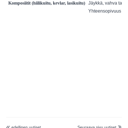
Komposiitit (hiilikuitu, kevlar, lasikuitu)
Jäykkä, vahva tai er
Yhteensopivuus rajo
edellinen uutiset
Seuraava sivu uutiset

