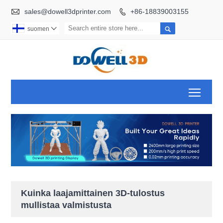

sales@dowell3dprinter.com
+86-18839003155


suomen

Toggl
Kuinka laajamittainen 3D-tulostus
mullistaa valmistusta