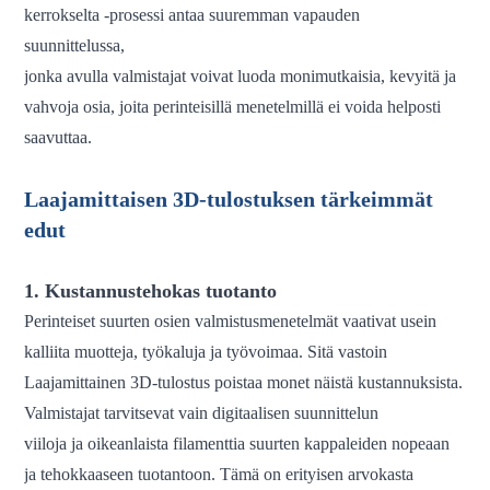
kerrokselta -prosessi antaa suuremman vapauden
suunnittelussa,
jonka avulla valmistajat voivat luoda monimutkaisia, kevyitä ja
vahvoja osia, joita perinteisillä menetelmillä ei voida helposti
saavuttaa.
Laajamittaisen 3D-tulostuksen tärkeimmät
edut
1. Kustannustehokas tuotanto
Perinteiset suurten osien valmistusmenetelmät vaativat usein
kalliita muotteja, työkaluja ja työvoimaa. Sitä vastoin
Laajamittainen 3D-tulostus poistaa monet näistä kustannuksista.
Valmistajat tarvitsevat vain digitaalisen suunnittelun
viiloja ja oikeanlaista filamenttia suurten kappaleiden nopeaan
ja tehokkaaseen tuotantoon. Tämä on erityisen arvokasta