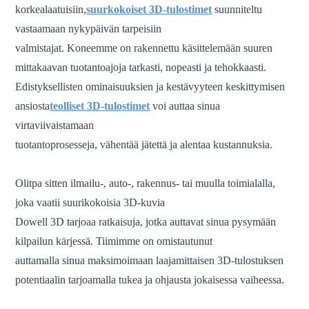
korkealaatuisiin,
suurkokoiset 3D-tulostimet
suunniteltu
vastaamaan nykypäivän tarpeisiin
valmistajat. Koneemme on rakennettu käsittelemään suuren
mittakaavan tuotantoajoja tarkasti, nopeasti ja tehokkaasti.
Edistyksellisten ominaisuuksien ja kestävyyteen keskittymisen
ansiosta
teolliset 3D-tulostimet
voi auttaa sinua
virtaviivaistamaan
tuotantoprosesseja, vähentää jätettä ja alentaa kustannuksia.
Olitpa sitten ilmailu-, auto-, rakennus- tai muulla toimialalla,
joka vaatii suurikokoisia 3D-kuvia
Dowell 3D tarjoaa ratkaisuja, jotka auttavat sinua pysymään
kilpailun kärjessä. Tiimimme on omistautunut
auttamalla sinua maksimoimaan laajamittaisen 3D-tulostuksen
potentiaalin tarjoamalla tukea ja ohjausta jokaisessa vaiheessa.