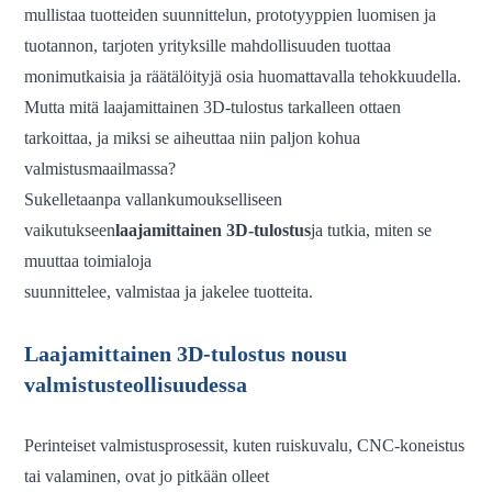
mullistaa tuotteiden suunnittelun, prototyyppien luomisen ja
tuotannon, tarjoten yrityksille mahdollisuuden tuottaa
monimutkaisia ​​ja räätälöityjä osia huomattavalla tehokkuudella.
Mutta mitä laajamittainen 3D-tulostus tarkalleen ottaen
tarkoittaa, ja miksi se aiheuttaa niin paljon kohua
valmistusmaailmassa?
Sukelletaanpa vallankumoukselliseen
vaikutukseen
laajamittainen 3D-tulostus
ja tutkia, miten se
muuttaa toimialoja
suunnittelee, valmistaa ja jakelee tuotteita.
Laajamittainen 3D-tulostus nousu
valmistusteollisuudessa
Perinteiset valmistusprosessit, kuten ruiskuvalu, CNC-koneistus
tai valaminen, ovat jo pitkään olleet