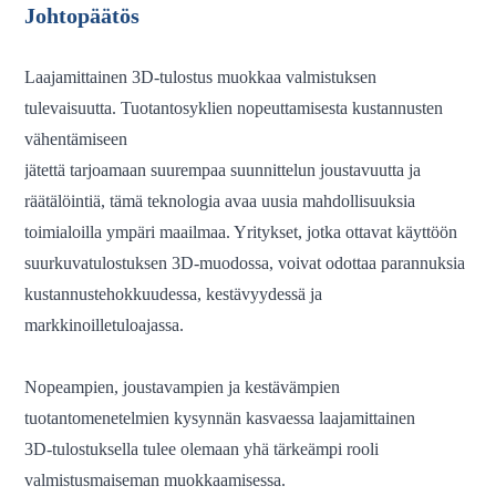
Johtopäätös
Laajamittainen 3D-tulostus muokkaa valmistuksen
tulevaisuutta. Tuotantosyklien nopeuttamisesta kustannusten
vähentämiseen
jätettä tarjoamaan suurempaa suunnittelun joustavuutta ja
räätälöintiä, tämä teknologia avaa uusia mahdollisuuksia
toimialoilla ympäri maailmaa. Yritykset, jotka ottavat käyttöön
suurkuvatulostuksen 3D-muodossa, voivat odottaa parannuksia
kustannustehokkuudessa, kestävyydessä ja
markkinoilletuloajassa.
Nopeampien, joustavampien ja kestävämpien
tuotantomenetelmien kysynnän kasvaessa laajamittainen
3D-tulostuksella tulee olemaan yhä tärkeämpi rooli
valmistusmaiseman muokkaamisessa.