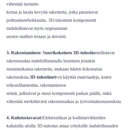
vähentää
tuotanto
kertaa ja luoda kevyitä rakenteita, jotka parantavat
polttoainetehokkuutta. 3D-tulostetut komponentit
mahdollistavat myös nopeamman
uusien mallien testaus ja iterointi.
3. Rakentaminen:
Suurikokoinen 3D-tulostin
mullistavat
rakennusalaa mahdollistamalla luomisen
jostakin
monimutkaisia ​​rakenteita, mukaan lukien kokonaisia ​​
rakennuksia.
3D-tulostimet
voi käyttää materiaaleja, kuten
erikoisfilamenttia, rakentamiseen
seinät, julkisivut ja muut komponentit paikan päällä, mikä
vähentää merkittävästi rakennusaikaa ja työvoimakustannuksia.
4. Kulutustavarat:
Elektroniikan ja kodintarvikkeiden
kaltaisilla aloilla 3D-tulostus antaa yrityksille mahdollisuuden