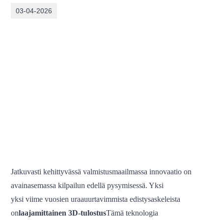
03-04-2026
Jatkuvasti kehittyvässä valmistusmaailmassa innovaatio on
avainasemassa kilpailun edellä pysymisessä. Yksi
yksi viime vuosien uraauurtavimmista edistysaskeleista
on
laajamittainen 3D-tulostus
Tämä teknologia