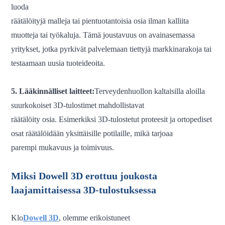
luoda
räätälöityjä malleja tai pientuotantoisia osia ilman kalliita
muotteja tai työkaluja. Tämä joustavuus on avainasemassa
yritykset, jotka pyrkivät palvelemaan tiettyjä markkinarakoja tai
testaamaan uusia tuoteideoita.
5. Lääkinnälliset laitteet:
Terveydenhuollon kaltaisilla aloilla
suurkokoiset 3D-tulostimet mahdollistavat
räätälöity
osia. Esimerkiksi 3D-tulostetut proteesit ja ortopediset
osat räätälöidään yksittäisille potilaille, mikä tarjoaa
parempi mukavuus ja toimivuus.
Miksi Dowell 3D erottuu joukosta
laajamittaisessa 3D-tulostuksessa
Klo
Dowell 3D
, olemme erikoistuneet