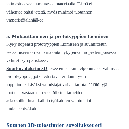
vain esineeseen tarvittavaa materiaalia. Tämä ei
vähentää paitsi jätettä, myös minimoi tuotannon
ympäristöjalanjälkeä.
5. Mukauttaminen ja prototyyppien luominen
Kyky nopeasti prototyyppien luomiseen ja suunnittelun
testaamiseen on välttämätöntä nykypäivän nopeatempoisessa
valmistusympäristössä.
Suurkuvatulostin 3D
tekee entistäkin helpommaksi valmistaa
prototyyppejä, jotka edustavat erittäin hyvin
lopputuote. Lisäksi valmistajat voivat tarjota räätälöityjä
tuotteita vastaamaan yksilöllisten tarpeiden
asiakkaille ilman kalliita työkalujen vaihtoja tai
uudelleentyökaluja.
Suurten 3D-tulostimien sovellukset eri