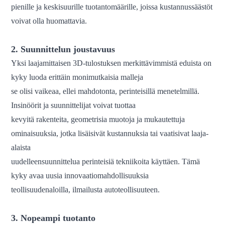
pienille ja keskisuurille tuotantomäärille, joissa kustannussäästöt
voivat olla huomattavia.
2. Suunnittelun joustavuus
Yksi laajamittaisen 3D-tulostuksen merkittävimmistä eduista on
kyky luoda erittäin monimutkaisia ​​malleja
se olisi vaikeaa, ellei mahdotonta, perinteisillä menetelmillä.
Insinöörit ja suunnittelijat voivat tuottaa
kevyitä rakenteita, geometrisia muotoja ja mukautettuja
ominaisuuksia, jotka lisäisivät kustannuksia tai vaatisivat laaja-
alaista
uudelleensuunnittelua perinteisiä tekniikoita käyttäen. Tämä
kyky avaa uusia innovaatiomahdollisuuksia
teollisuudenaloilla, ilmailusta autoteollisuuteen.
3. Nopeampi tuotanto