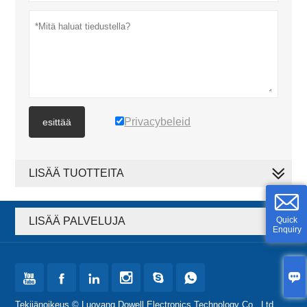
Privacybeleid
esittää
LISÄÄ TUOTTEITA
LISÄÄ PALVELUJA
Quick
Enquiry







Tekijänoikeus © Luoyang Dowell Electronics Technology Co., Ltd