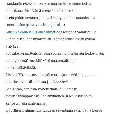
standardimenetelmiä kaiken tuottamiseen auton osista
kodinkoneisiin. Nämä menetelmät kuitenkin
usein pitkät tuotantoajat, korkeat työkalukustannukset ja
suunnittelun joustavuuden rajoitukset.
Suurikokoinen 3D-tulostin
tarjoaa toisaalta valmistajille
uudenlaisen lähestymistavan. Tämän teknologian avulla
yritykset
voi tulostaa tuotteita tai osia suoraan digitaalisista tiedostoista,
mikä vähentää merkittävästi tuotantoaikaa ja
materiaalihävikkiä.
Lisäksi 3D-tulostus ei vaadi muotteja tai työkaluja, joiden
luominen voi olla kallista ja aikaa vievää.
Sen sijaan, että osia koneistettaisiin kiinteästä
materiaalikappaleesta, laajamittainen 3D-tulostus toimii
kerrostamalla materiaalia,
tyypillisesti filamenttia tuotteen rakentamiseksi. Tämä kerros