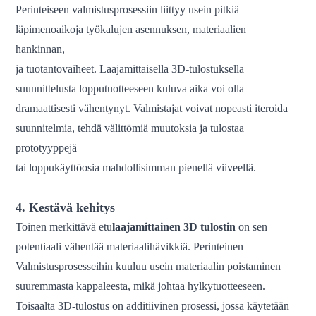
Perinteiseen valmistusprosessiin liittyy usein pitkiä
läpimenoaikoja työkalujen asennuksen, materiaalien
hankinnan,
ja tuotantovaiheet. Laajamittaisella 3D-tulostuksella
suunnittelusta lopputuotteeseen kuluva aika voi olla
dramaattisesti vähentynyt. Valmistajat voivat nopeasti iteroida
suunnitelmia, tehdä välittömiä muutoksia ja tulostaa
prototyyppejä
tai loppukäyttöosia mahdollisimman pienellä viiveellä.
4. Kestävä kehitys
Toinen merkittävä etu
laajamittainen 3D
tulostin
on
sen
potentiaali vähentää materiaalihävikkiä. Perinteinen
Valmistusprosesseihin kuuluu usein materiaalin poistaminen
suuremmasta kappaleesta, mikä johtaa hylkytuotteeseen.
Toisaalta 3D-tulostus on additiivinen prosessi, jossa käytetään