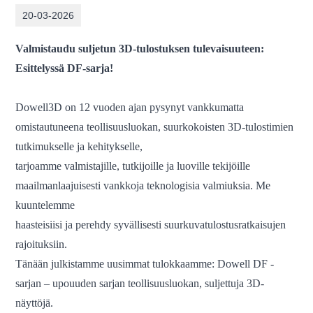
20-03-2026
Valmistaudu suljetun 3D-tulostuksen tulevaisuuteen:
Esittelyssä DF-sarja!
Dowell3D on 12 vuoden ajan pysynyt vankkumatta
omistautuneena teollisuusluokan, suurkokoisten 3D-tulostimien
tutkimukselle ja kehitykselle,
tarjoamme valmistajille, tutkijoille ja luoville tekijöille
maailmanlaajuisesti vankkoja teknologisia valmiuksia. Me
kuuntelemme
haasteisiisi ja perehdy syvällisesti suurkuvatulostusratkaisujen
rajoituksiin.
Tänään julkistamme uusimmat tulokkaamme: Dowell DF -
sarjan – upouuden sarjan teollisuusluokan, suljettuja 3D-
näyttöjä.