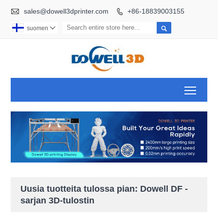

sales@dowell3dprinter.com
+86-18839003155


suomen

Toggl
Uusia tuotteita tulossa pian: Dowell DF -
sarjan 3D-tulostin