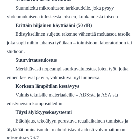
Suunniteltu mikronitason tarkkuudelle, joka pysyy
yhdenmukaisena tulosteesta toiseen, kuukaudesta toiseen.
Erittäin hiljainen käyttöääni (50 dB)
Edistyksellinen suljettu rakenne vähentää melutasoa tasolle,
joka sopii mihin tahansa työtilaan – toimistoon, laboratorioon tai
studioon.
Suurvirtaustulostus
Merkittävästi nopeampi suurkuvatulostus, joten työt, jotka
ennen kestivät päiviä, valmistuvat nyt tunneissa.
Korkean lämpötilan kestävyys
Valmis teknisille materiaaleille – ABS:stä ja ASA:sta
edistyneisiin komposiitteihin.
Täysi älykkyysekosysteemi
Etäohjaus, tekoälyyn perustuva reaaliaikainen tunnistus ja
älykkäät ominaisuudet mahdollistavat aidosti valvomattoman
tulostuksen 24/7.