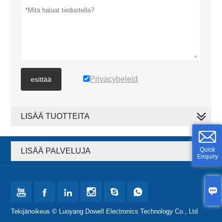
Privacybeleid
esittää
LISÄÄ TUOTTEITA
Quick
LISÄÄ PALVELUJA
Enquiry







Tekijänoikeus © Luoyang Dowell Electronics Technology Co., Ltd