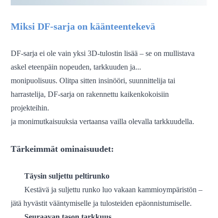
Miksi DF-sarja on käänteentekevä
DF-sarja ei ole vain yksi 3D-tulostin lisää – se on mullistava
askel eteenpäin nopeuden, tarkkuuden ja...
monipuolisuus.
Olitpa sitten insinööri, suunnittelija tai
harrastelija, DF-sarja on rakennettu kaikenkokoisiin
projekteihin.
ja monimutkaisuuksia vertaansa vailla olevalla tarkkuudella.
Tärkeimmät ominaisuudet:
Täysin suljettu peltirunko
Kestävä ja suljettu runko luo vakaan kammioympäristön –
jätä hyvästit vääntymiselle ja tulosteiden epäonnistumiselle.
Seuraavan tason tarkkuus