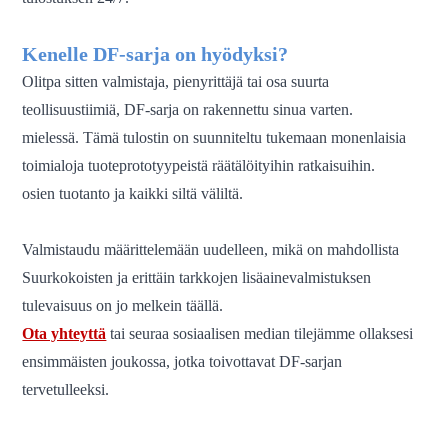
Kenelle DF-sarja on hyödyksi?
Olitpa sitten valmistaja, pienyrittäjä tai osa suurta
teollisuustiimiä, DF-sarja on rakennettu sinua varten.
mielessä.
Tämä tulostin on suunniteltu tukemaan monenlaisia ​​
toimialoja tuoteprototyypeistä räätälöityihin ratkaisuihin.
osien tuotanto ja kaikki siltä väliltä.
Valmistaudu määrittelemään uudelleen, mikä on mahdollista
Suurkokoisten ja erittäin tarkkojen lisäainevalmistuksen
tulevaisuus on jo melkein täällä.
Ota yhteyttä
tai seuraa sosiaalisen median tilejämme ollaksesi
ensimmäisten joukossa, jotka toivottavat DF-sarjan
tervetulleeksi.