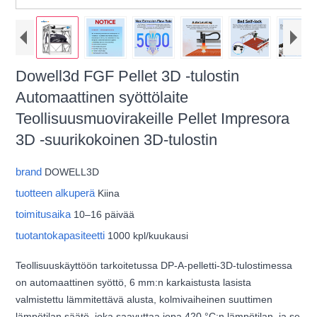
Dowell3d FGF Pellet 3D -tulostin
Automaattinen syöttölaite
Teollisuusmuovirakeille Pellet Impresora
3D -suurikokoinen 3D-tulostin
brand
DOWELL3D
tuotteen alkuperä
Kiina
toimitusaika
10–16 päivää
tuotantokapasiteetti
1000 kpl/kuukausi
Teollisuuskäyttöön tarkoitetussa DP-A-pelletti-3D-tulostimessa
on automaattinen syöttö, 6 mm:n karkaistusta lasista
valmistettu lämmitettävä alusta, kolmivaiheinen suuttimen
lämpötilan säätö, joka saavuttaa jopa 420 °C:n lämpötilan, ja se