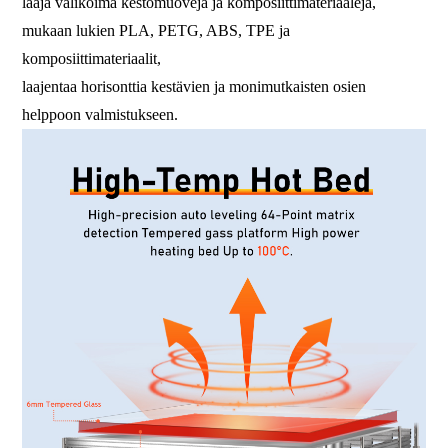
laaja valikoima kestomuoveja ja komposiittimateriaaleja,
mukaan lukien PLA, PETG, ABS, TPE ja
komposiittimateriaalit,
laajentaa horisonttia kestävien ja monimutkaisten osien
helppoon valmistukseen.