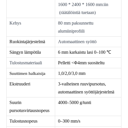
1600 * 2400 * 1600 mm:iin
(räätälöintiä tuetaan)
Kehys
80 mm paksunnettu
alumiiniprofiili
Ruokintajärjestelmä
Automaattinen syöttö
Sängyn lämpötila
6 mm karkaistu lasi 0–100 ℃
Tulostusmateriaali
Pelletti <Φ4mm suositeltu
1,0/2,0/3,0 mm
Suuttimen halkaisija
Ekstruuderi
3-vaiheinen ruuvipursotus,
automaattinen syöttöjärjestelmä
Suurin
4000–5000 g/tunti
pursotusvirtausnopeus
Tulostusnopeus
0–300 mm/s