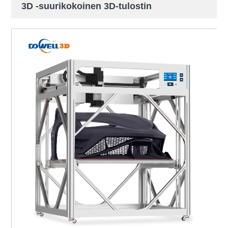
3D -suurikokoinen 3D-tulostin