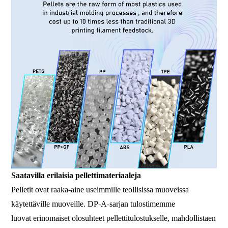
Saatavilla erilaisia ​​pellettimateriaaleja
Pelletit ovat raaka-aine useimmille teollisissa muoveissa
käytettäville muoveille. DP-A-sarjan tulostimemme
luovat erinomaiset olosuhteet pellettitulostukselle, mahdollistaen