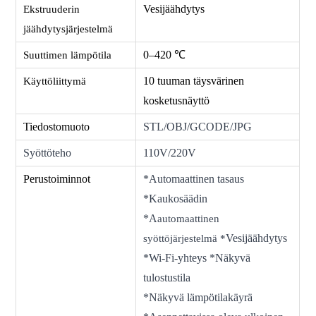
Vesijäähdytys
Ekstruuderin
jäähdytysjärjestelmä
0–420 ℃
Suuttimen lämpötila
10 tuuman täysvärinen
Käyttöliittymä
kosketusnäyttö
Tiedostomuoto
STL/OBJ/GCODE/JPG
Syöttöteho
110V/220V
Perustoiminnot
*Automaattinen tasaus
*Kaukosäädin
*A
automaattinen
Vesijäähdytys
syöttöjärjestelmä *
*Wi-Fi-yhteys *Näkyvä
tulostustila
*Näkyvä lämpötilakäyrä