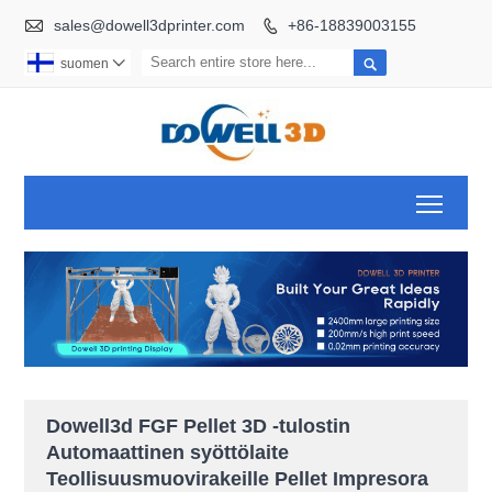

sales@dowell3dprinter.com
+86-18839003155


suomen

Toggl
Dowell3d FGF Pellet 3D -tulostin
Automaattinen syöttölaite
Teollisuusmuovirakeille Pellet Impresora