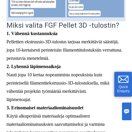
Miksi valita FGF Pellet 3D -tulostin?
1. Vähennä kustannuksia
Pellettien ekstruusio-3D-tulostus tarjoaa merkittäviä säästöjä,
jopa 10-kertaisesti perinteisiin filamenttitulostuksiin verrattuna.
perustuvia menetelmiä.
2. Lyhennä läpimenoaikoja
Nauti jopa 10 kertaa nopeammista nopeuksista kuin
perinteisellä filamenttiekstruusio-3D-tulostuksella, mikä
Quick
vähentää projektin työmäärää merkittävästi.
Enquiry
läpimenoajat.
3. Erinomaiset materiaaliominaisuudet

Käytä alkuperäisiä materiaaleja optimaalisten
materiaaliominaisuuksien saavuttamiseksi ja varmista