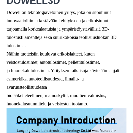
DOWELL3D
Dowell on teknologiavetoinen yritys, joka on sitoutunut
innovaatioihin ja kestävään kehitykseen ja erikoistunut
tarjoamalla korkealaatuisia ja ympäristöystävällisiä 3D-
tulostusfilamentteja sekä suurikokoisia teollisuusluokan 3D-
tulostimia.
Näihin tuotteisiin kuuluvat erikoislaitteet, kuten
veistostulostimet, autotulostimet, pellettitulostimet,
ja huonekalutulostimia. Yrityksen ratkaisuja käytetään laajalti
esimerkiksi autoteollisuudessa, ilmailu- ja
avaruusteollisuudessa
biolääketieteellinen, mainoskyltit, muottien valmistus,
huonekalusuunnittelu ja veistosten tuotanto.