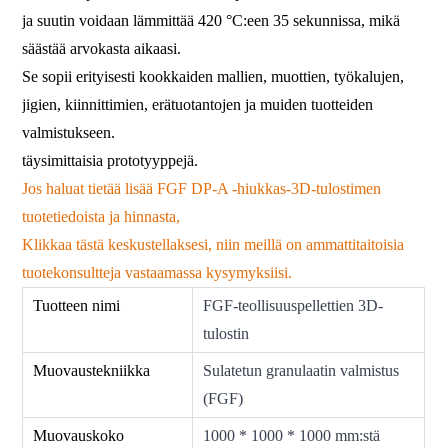
ja suutin voidaan lämmittää 420 °C:een 35 sekunnissa, mikä
säästää arvokasta aikaasi.
Se sopii erityisesti kookkaiden mallien, muottien, työkalujen,
jigien, kiinnittimien, erätuotantojen ja muiden tuotteiden
valmistukseen.
täysimittaisia ​​prototyyppejä.
Jos haluat tietää lisää FGF DP-A -hiukkas-3D-tulostimen
tuotetiedoista ja hinnasta,
Klikkaa tästä keskustellaksesi, niin meillä on ammattitaitoisia
tuotekonsultteja vastaamassa kysymyksiisi.
Tuotteen nimi
FGF-teollisuuspellettien 3D-
tulostin
Muovaustekniikka
Sulatetun granulaatin valmistus
(FGF)
Muovauskoko
1000 * 1000 * 1000 mm:stä