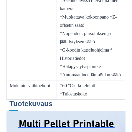
*Asennettavissa oleva ulkoinen
kamera
*Muokattava kokoonpano *Z-
offsetin säätö
*Nopeuden, pursotuksen ja
jäähdytyksen säätö
*G-koodin katseluohjelma *
Historiatiedot
*Hätäpysäytyspainike
*Automaattinen lämpötilan säätö
Mukautusvaihtoehdot
*60 °C:n kotelointi
*Tulostuskoko
Tuotekuvaus