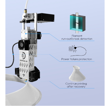
fdm 3d-tulostin suuren mittakaavan 3d-tulostin teollinen 3d-tulostin