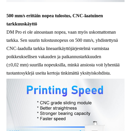
500 mm/s erittäin nopea tulostus, CNC-laatuinen
tarkkuuskäyttö
DM Pro ei ole ainoastaan ​​nopea, vaan myös uskomattoman
tarkka. Sen suurin tulostusnopeus on 500 mm/s, yhdistettynä
CNC-laadulla tarkka lineaarikäyttöjärjestelmä varmistaa
poikkeuksellisen vakauden ja paikannustarkkuuden
(±0,02 mm) suurilla nopeuksilla, minkä ansiosta voit lyhentää
tuotantosyklejä useita kertoja tinkimättä yksityiskohdista.