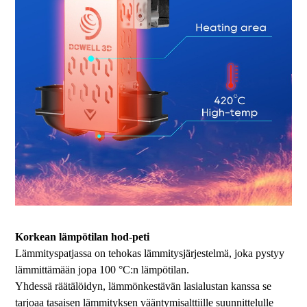
Korkean lämpötilan hod-peti
Lämmityspatjassa on tehokas lämmitysjärjestelmä, joka pystyy
lämmittämään jopa 100 °C:n lämpötilan.
Yhdessä räätälöidyn, lämmönkestävän lasialustan kanssa se
tarjoaa tasaisen lämmityksen vääntymisalttiille suunnittelulle