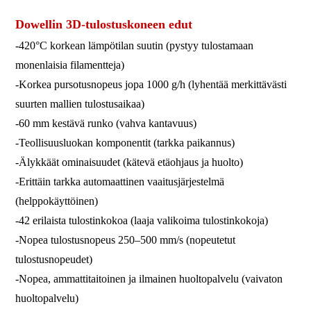
teollisuus 3d-tulostin leima 3d FDM 3d-tulostin
Dowellin 3D-tulostuskoneen edut
-420°C korkean lämpötilan suutin (pystyy tulostamaan
monenlaisia ​​filamentteja)
-Korkea pursotusnopeus jopa 1000 g/h (lyhentää merkittävästi
suurten mallien tulostusaikaa)
-60 mm kestävä runko (vahva kantavuus)
-Teollisuusluokan komponentit (tarkka paikannus)
-Älykkäät ominaisuudet (kätevä etäohjaus ja huolto)
-Erittäin tarkka automaattinen vaaitusjärjestelmä
(helppokäyttöinen)
-42 erilaista tulostinkokoa (laaja valikoima tulostinkokoja)
-Nopea tulostusnopeus 250–500 mm/s (nopeutetut
tulostusnopeudet)
-Nopea, ammattitaitoinen ja ilmainen huoltopalvelu (vaivaton
huoltopalvelu)