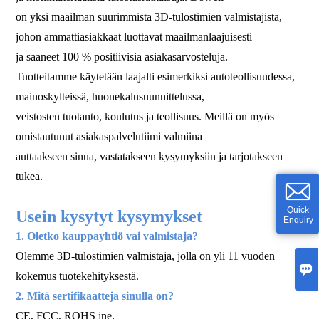
on yksi maailman suurimmista 3D-tulostimien valmistajista,
johon ammattiasiakkaat luottavat maailmanlaajuisesti
ja saaneet 100 % positiivisia asiakasarvosteluja.
Tuotteitamme käytetään laajalti esimerkiksi autoteollisuudessa,
mainoskylteissä, huonekalusuunnittelussa,
veistosten tuotanto, koulutus ja teollisuus. Meillä on myös
omistautunut asiakaspalvelutiimi valmiina
auttaakseen sinua, vastatakseen kysymyksiin ja tarjotakseen
tukea.
Quick
Usein kysytyt kysymykset
Enquiry
1. Oletko kauppayhtiö vai valmistaja?
Olemme 3D-tulostimien valmistaja, jolla on yli 11 vuoden

kokemus tuotekehityksestä.
2. Mitä sertifikaatteja sinulla on?
CE, FCC, ROHS jne.