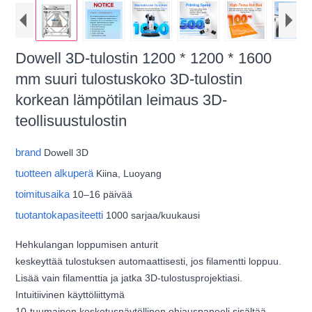
Dowell 3D-tulostin 1200 * 1200 * 1600
mm suuri tulostuskoko 3D-tulostin
korkean lämpötilan leimaus 3D-
teollisuustulostin
brand
Dowell 3D
tuotteen alkuperä
Kiina, Luoyang
toimitusaika
10–16 päivää
tuotantokapasiteetti
1000 sarjaa/kuukausi
Hehkulangan loppumisen anturit
keskeyttää tulostuksen automaattisesti, jos filamentti loppuu.
Lisää vain filamenttia ja jatka 3D-tulostusprojektiasi.
Intuitiivinen käyttöliittymä
10-tuumainen kosketusnäytöllinen ohjauspaneeli sisältää