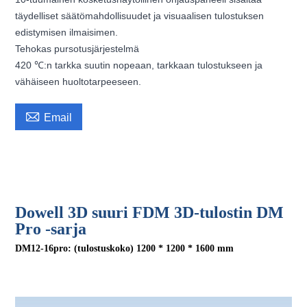
täydelliset säätömahdollisuudet ja visuaalisen tulostuksen
edistymisen ilmaisimen.
Tehokas pursotusjärjestelmä
420 ℃:n tarkka suutin nopeaan, tarkkaan tulostukseen ja
vähäiseen huoltotarpeeseen.

Email
Dowell 3D-tulostin 1200 * 1200 * 1600 mm suuri tulostuskoko 3D-
tulostin korkean lämpötilan leimaus 3D-teollisuustulostin
Dowell 3D suuri FDM 3D-tulostin DM
Pro -sarja
DM12-16pro: (tulostuskoko) 1200 * 1200 * 1600 mm
3d-tulostin suurikokoinen suurikokoinen 3d-tulostinteollisuus 3d-
tulostin leima 3d FDM 3d-tulostinkone