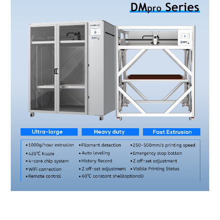
3d-tulostin iso kokoinen 3d-tulostin suurikokoinen 3d-tulostin