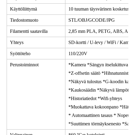
Käyttöliittymä
10 tuuman täysvärinen kosketusnä
Tiedostomuoto
STL/OBJ/GCODE/JPG
Filamentti saatavilla
2,85 mm PLA, PETG, ABS, ASA, P
Yhteys
SD-kortti / U-levy / WiFi / Kamera
Syöttöteho
110/220V
Perustoiminnot
*Kamera *Sängyn itsel
*Z-offsetin säätö *
*Näkyvä tulostus *G-koodin
*Kaukosäädin *Näkyvä lämpötil
*Historiatiedot *Wifi-yhteys
*Muokattava kokoonpano *Hätäpy
* Automaattinen tasaus * Nopeuden
*Suuttimen törmäyksenesto *Sammuta
Valinnainen
*60 °C:n kotelointi