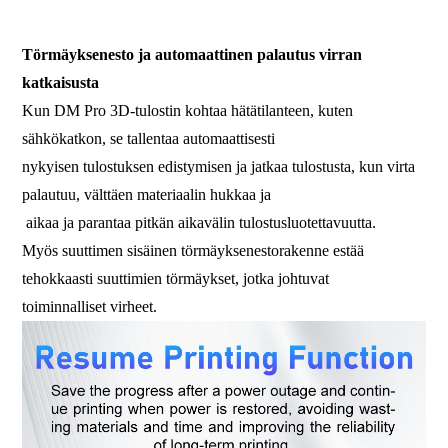
korkean lämpötilan 3d-tulostinkone
Törmäyksenesto ja automaattinen palautus virran
katkaisusta
Kun DM Pro 3D-tulostin kohtaa hätätilanteen, kuten
sähkökatkon, se tallentaa automaattisesti
nykyisen tulostuksen edistymisen ja jatkaa tulostusta, kun virta
palautuu, välttäen materiaalin hukkaa ja
aikaa ja parantaa pitkän aikavälin tulostusluotettavuutta.
Myös suuttimen sisäinen törmäyksenestorakenne estää
tehokkaasti suuttimien törmäykset, jotka johtuvat
toiminnalliset virheet.