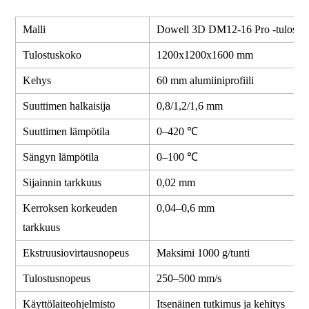
Malli
Dowell 3D DM12-16 Pro -tulostin
Tulostuskoko
1200x1200x1600 mm
Kehys
60 mm alumiiniprofiili
Suuttimen halkaisija
0,8/1,2/1,6 mm
Suuttimen lämpötila
0–420 ℃
Sängyn lämpötila
0–100 ℃
Sijainnin tarkkuus
0,02 mm
Kerroksen korkeuden
0,04–0,6 mm
tarkkuus
Ekstruusiovirtausnopeus
Maksimi 1000 g/tunti
Tulostusnopeus
250–500 mm/s
Käyttölaiteohjelmisto
Itsenäinen tutkimus ja kehitys