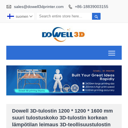

sales@dowell3dprinter.com
+86-18839003155


suomen

Toggl
Dowell 3D-tulostin 1200 * 1200 * 1600 mm
suuri tulostuskoko 3D-tulostin korkean
lämpötilan leimaus 3D-teollisuustulostin