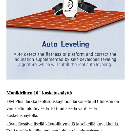
Monikielinen 10" kosketusnäyttö
DM Plus -tarkka teollisuuskäyttöön tarkoitettu 3D-tulostin on
varustettu intuitiivisella 10-tuumaisella värillisellä
kosketusnäytöllä.
käyttäjäystävällisellä käyttöliittymällä ja selkeillä kuvakkeilla.
Tuki useille kielille, mukaan lukien yksinkertaistettu