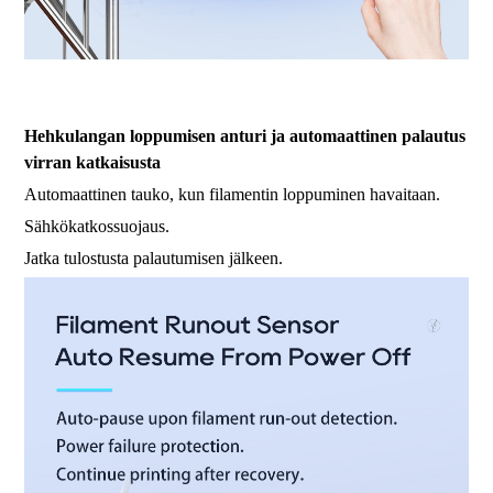
fdm 3d-tulostin suuren mittakaavan 3d-tulostin teollinen 3d-tulostin
korkean lämpötilan 3d-tulostinkone suurikokoinen 3d-tulostin
Hehkulangan loppumisen anturi ja automaattinen palautus
virran katkaisusta
Automaattinen tauko, kun filamentin loppuminen havaitaan.
Sähkökatkossuojaus.
Jatka tulostusta palautumisen jälkeen.