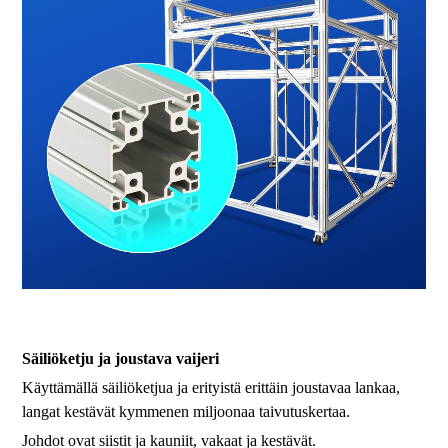
3d-tulostin suurikokoinen 3d-tulostin suurikokoinen 3d-
tulostinteollisuus 3d-tulostin leima 3d-tarkkuustulostin
Säiliöketju ja joustava vaijeri
Käyttämällä säiliöketjua ja erityistä erittäin joustavaa lankaa,
langat kestävät kymmenen miljoonaa taivutuskertaa.
Johdot ovat siistit ja kauniit, vakaat ja kestävät.