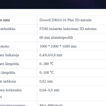
en nimi
Dowell DM10-16 Plus 3D-tulostin
stekniikka
FDM (sulatettu laskeuma) 3D-tulostus
60 mm alumiiniprofiili
uskoko
1000 * 1000 * 1600 mm
en halkaisija
0,4/0,6/0,8 mm
men lämpötila
0–380 ℃
 lämpötila
0–100 ℃
in tarkkuus
0,02 mm
sen korkeuden
0,04–0,6 mm
us
usiovirtausnopeus
Max 400g/tunti