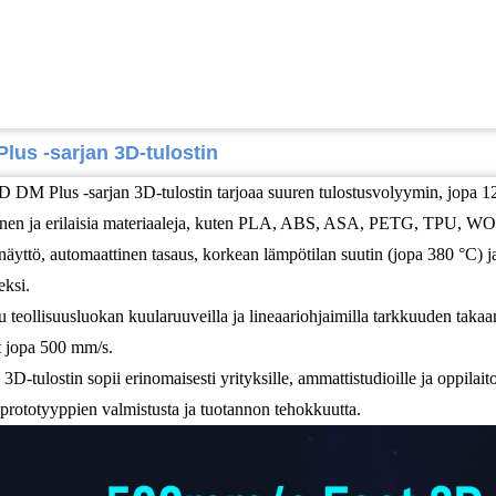
lus -sarjan 3D-tulostin
 DM Plus -sarjan 3D-tulostin tarjoaa suuren tulostusvolyymin, jopa
nen ja erilaisia ​​materiaaleja, kuten PLA, ABS, ASA, PETG, TPU, WO
näyttö, automaattinen tasaus, korkean lämpötilan suutin (jopa 380 °C) j
eksi.
tu teollisuusluokan kuularuuveilla ja lineaariohjaimilla tarkkuuden ta
 jopa 500 mm/s.
D-tulostin sopii erinomaisesti yrityksille, ammattistudioille ja oppilait
 prototyyppien valmistusta ja tuotannon tehokkuutta.