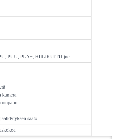
PU, PUU, PLA+, HIILIKUITU jne.
yrä
n kamera
koonpano
 jäähdytyksen säätö
tuskokoa