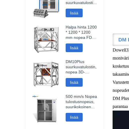
suurkuvatulostin,
erittäin tarkka
Impresora 3D -
lisää
kone,
teollisuusmallien
Halpa hinta 1200
tulostin
* 1200 * 1200
mm nopea FDM-
DM P
älykäs 3D-tulostin
wifi-yhteys nopea
lisää
Dowell3D
3D-tulostin
moniväri
DM10Plus
kosketus
suurkuvatulostin,
nopea 3D-
takaamis
tulostin, 1000
Varustet
mm:n 3D-tulostin
lisää
nopeudet
500 mm/s Nopea
DM Plus 3
tulostusnopeus,
parantaa
suurikokoinen
1000 mm:n
suurikokoinen
lisää
hiilikuitu 3D-
tulostin, veistos,