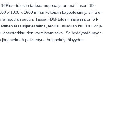
16Plus -tulostin tarjoaa nopeaa ja ammattitason 3D-
1000 x 1000 x 1600 mm:n kokoisiin kappaleisiin ja siinä on
 lämpötilan suutin. Tässä FDM-tulostinsarjassa on 64-
attinen tasausjärjestelmä, teollisuusluokan kuularuuvit ja
 tulostustarkkuuden varmistamiseksi. Se hyödyntää myös
ärjestelmää päivitettynä helppokäyttöisyyden