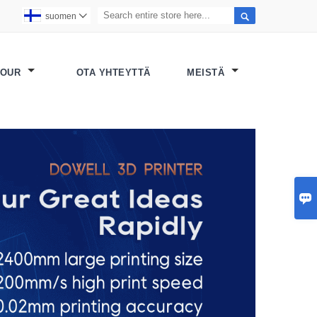

suomen

TOUR
OTA YHTEYTTÄ
MEISTÄ
