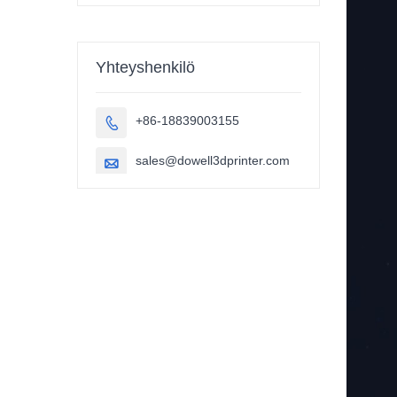
auton osat, 3D-
tulostin
Yhteyshenkilö
+86-18839003155

sales@dowell3dprinter.com
