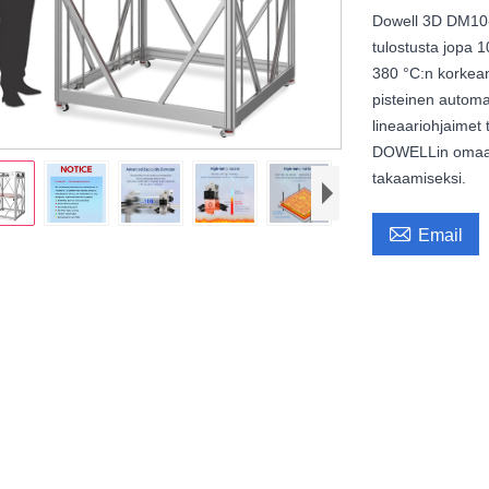
Dowell 3D DM10-
tulostusta jopa 
380 °C:n korkean
pisteinen automa
lineaariohjaimet
DOWELLin omaa j
takaamiseksi.

Email