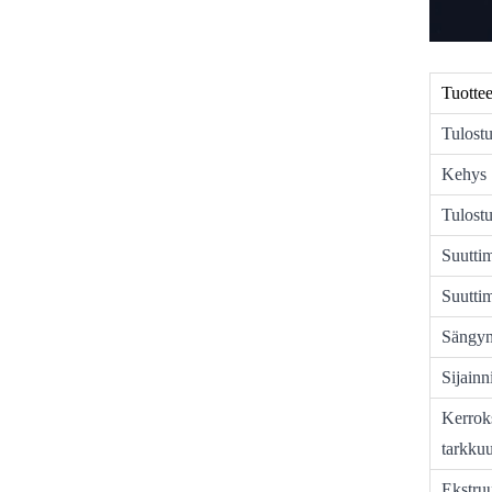
Tuotte
Tulostu
Kehys
Tulost
Suuttim
Suutti
Sängyn
Sijainn
Kerrok
tarkku
Ekstru