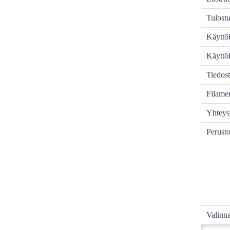
Tulost
Käyttöl
Käyttöl
Tiedos
Filamen
Yhteys
Perust
Valinn