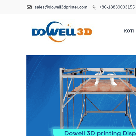

sales@dowell3dprinter.com
+86-18839003155

KOTI