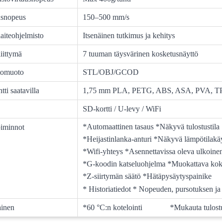
usnopeus
150–500 mm/s
aiteohjelmisto
Itsenäinen tutkimus ja kehitys
iittymä
7 tuuman täysvärinen kosketusnäyttö
tomuoto
STL/OBJ/GCOD
tti saatavilla
1,75 mm PLA, PETG, ABS, ASA, PVA, T
SD-kortti / U-levy / WiFi
*Automaattinen tasaus *Näkyvä tulostustila
oiminnot
*Heijastinlanka-anturi *Näkyvä lämpötilakä
*Wifi-yhteys *Asennettavissa oleva ulkoine
*G-koodin katseluohjelma *Muokattava ko
*Z-siirtymän säätö *Hätäpysäytyspainike
* Historiatiedot * Nopeuden, pursotuksen ja
ainen
*
60 °C:n kotelointi
*
Mukauta tulos