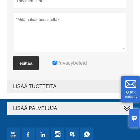
Privacybeleid
esittää
LISÄÄ TUOTTEITA
Quick
Enquiry
LISÄÄ PALVELUJA






