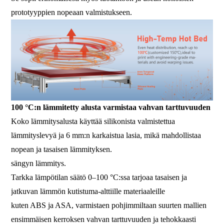
prototyyppien nopeaan valmistukseen.
100 °C:n lämmitetty alusta varmistaa vahvan tarttuvuuden
Koko lämmitysalusta käyttää silikonista valmistettua
lämmityslevyä ja 6 mm:n karkaistua lasia, mikä mahdollistaa
nopean ja tasaisen lämmityksen.
sängyn lämmitys.
Tarkka lämpötilan säätö 0–100 °C:ssa tarjoaa tasaisen ja
jatkuvan lämmön kutistuma-alttiille materiaaleille
kuten ABS ja ASA, varmistaen pohjimmiltaan suurten mallien
ensimmäisen kerroksen vahvan tarttuvuuden ja tehokkaasti