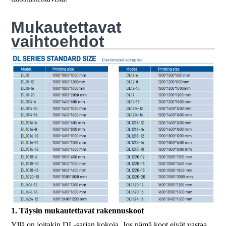
Mukautettavat
vaihtoehdot
1. Täysin mukautettavat rakennuskoot
Yllä on joitakin DL-sarjan kokoja. Jos nämä koot eivät vastaa