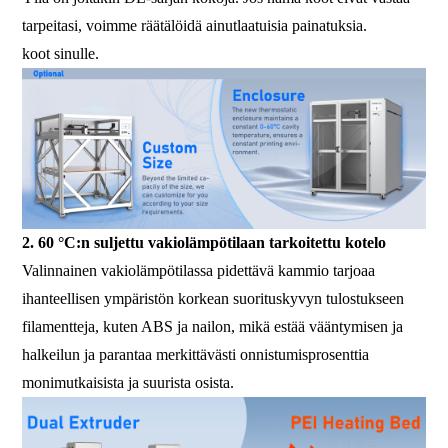
tarpeitasi, voimme räätälöidä ainutlaatuisia painatuksia.
koot sinulle.
2. 60 °C:n suljettu vakiolämpötilaan tarkoitettu kotelo
Valinnainen vakiolämpötilassa pidettävä kammio tarjoaa
ihanteellisen ympäristön korkean suorituskyvyn tulostukseen
filamentteja, kuten ABS ja nailon, mikä estää vääntymisen ja
halkeilun ja parantaa merkittävästi onnistumisprosenttia
monimutkaisista ja suurista osista.