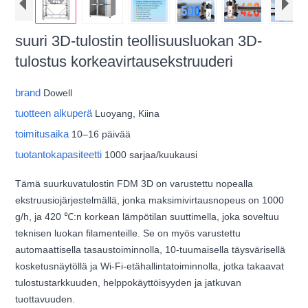
suuri 3D-tulostin teollisuusluokan 3D-
tulostus korkeavirtausekstruuderi
brand
Dowell
tuotteen alkuperä
Luoyang, Kiina
toimitusaika
10–16 päivää
tuotantokapasiteetti
1000 sarjaa/kuukausi
Tämä suurkuvatulostin FDM 3D on varustettu nopealla
ekstruusiojärjestelmällä, jonka maksimivirtausnopeus on 1000
g/h, ja 420 ℃:n korkean lämpötilan suuttimella, joka soveltuu
teknisen luokan filamenteille. Se on myös varustettu
automaattisella tasaustoiminnolla, 10-tuumaisella täysvärisellä
kosketusnäytöllä ja Wi-Fi-etähallintatoiminnolla, jotka takaavat
tulostustarkkuuden, helppokäyttöisyyden ja jatkuvan
tuottavuuden.