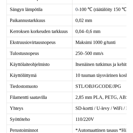
Sängyn lämpötila
0
-100 ℃ (räätälöity 150 ℃)
Paikannustarkkuus
0,02 mm
Kerroksen korkeuden tarkkuus
0,04–0,6 mm
Ekstruusiovirtausnopeus
Maksimi 1000 g/tunti
Tulostusnopeus
250–500 mm/s
Käyttölaiteohjelmisto
Itsenäinen tutkimus ja kehitys
Käyttöliittymä
10 tuuman täysvärinen kosket
Tiedostomuoto
STL/OBJ/GCODE/JPG
Filamentti saatavilla
2,85 mm PLA, PETG, ABS, 
Yhteys
SD-kortti / U-levy / WiFi / K
Syöttöteho
110/220V
Perustoiminnot
*Automaattinen tasaus *Hihku