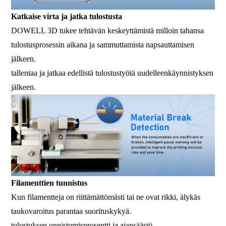
Katkaise virta ja jatka tulostusta
DOWELL 3D tukee tehtävän keskeyttämistä milloin tahansa
tulostusprosessin aikana ja sammuttamista napsauttamisen
jälkeen.
tallentaa ja jatkaa edellistä tulostustyötä uudelleenkäynnistyksen
jälkeen.
Filamenttien tunnistus
Kun filamentteja on riittämättömästi tai ne ovat rikki, älykäs
taukovaroitus parantaa suorituskykyä.
tulostuksen onnistumisprosentti ja ajansäästö.