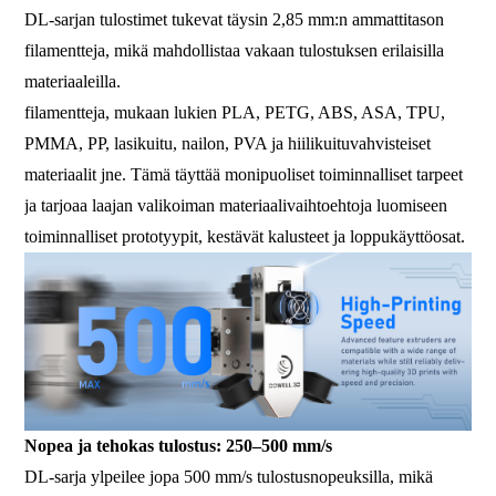
DL-sarjan tulostimet tukevat täysin 2,85 mm:n ammattitason
filamentteja, mikä mahdollistaa vakaan tulostuksen erilaisilla
materiaaleilla.
filamentteja, mukaan lukien PLA, PETG, ABS, ASA, TPU,
PMMA, PP, lasikuitu, nailon, PVA ja hiilikuituvahvisteiset
materiaalit jne. Tämä täyttää monipuoliset toiminnalliset tarpeet
ja tarjoaa laajan valikoiman materiaalivaihtoehtoja luomiseen
toiminnalliset prototyypit, kestävät kalusteet ja loppukäyttöosat.
Nopea ja tehokas tulostus: 250–500 mm/s
DL-sarja ylpeilee jopa 500 mm/s tulostusnopeuksilla, mikä