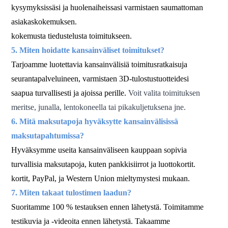
kysymyksissäsi ja huolenaiheissasi varmistaen saumattoman
asiakaskokemuksen.
kokemusta tiedustelusta toimitukseen.
5. Miten hoidatte kansainväliset toimitukset?
Tarjoamme luotettavia kansainvälisiä toimitusratkaisuja
seurantapalveluineen, varmistaen 3D-tulostustuotteidesi
saapua turvallisesti ja ajoissa perille.
Voit valita toimituksen
meritse, junalla, lentokoneella tai pikakuljetuksena jne.
6. Mitä maksutapoja hyväksytte kansainvälisissä
maksutapahtumissa?
Hyväksymme useita kansainväliseen kauppaan sopivia
turvallisia maksutapoja, kuten pankkisiirrot ja luottokortit.
kortit, PayPal,
ja Western Union mieltymystesi mukaan.
7. Miten takaat tulostimen laadun?
Suoritamme 100 % testauksen ennen lähetystä. Toimitamme
testikuvia ja -videoita ennen lähetystä. Takaamme