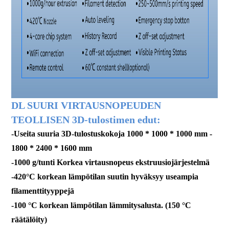
DL SUURI VIRTAUSNOPEUDEN
TEOLLISEN 3D-tulostimen edut:
-Useita suuria 3D-tulostuskokoja 1000 * 1000 * 1000 mm -
1800 * 2400 * 1600 mm
-1000 g/tunti Korkea virtausnopeus ekstruusiojärjestelmä
-420°C korkean lämpötilan suutin hyväksyy useampia
filamenttityyppejä
-100 °C korkean lämpötilan lämmitysalusta. (150 °C
räätälöity)