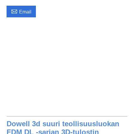

Email
Dowell 3d suuri teollisuusluokan
FDM DL -sarjan 3D-tulostin