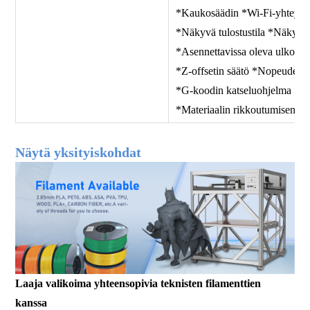
*Kaukosäädin *Wi-Fi-yhteys
*Näkyvä tulostustila *Näkyvä
*Asennettavissa oleva ulkoin
*Z-offsetin säätö *Nopeuden, 
*G-koodin katseluohjelma *His
*Materiaalin rikkoutumisen 
Näytä yksityiskohdat
Laaja valikoima yhteensopivia teknisten filamenttien
kanssa