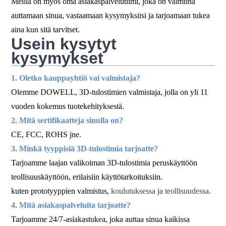
Meillä on myös oma asiakaspalvelutiimi, joka on valmiina
auttamaan sinua, vastaamaan kysymyksiisi ja tarjoamaan tukea
aina kun sitä tarvitset.
Usein kysytyt
kysymykset
1. Oletko kauppayhtiö vai valmistaja?
Olemme DOWELL, 3D-tulostimien valmistaja, jolla on yli 11
vuoden kokemus tuotekehityksestä.
2. Mitä sertifikaatteja sinulla on?
CE, FCC, ROHS jne.
3. Minkä tyyppisiä 3D-tulostimia tarjoatte?
Tarjoamme laajan valikoiman 3D-tulostimia peruskäyttöön
teollisuuskäyttöön, erilaisiin käyttötarkoituksiin.
kuten prototyyppien valmistus,
koulutuksessa ja teollisuudessa.
4. Mitä asiakaspalveluita tarjoatte?
Tarjoamme 24/7-asiakastukea, joka auttaa sinua kaikissa