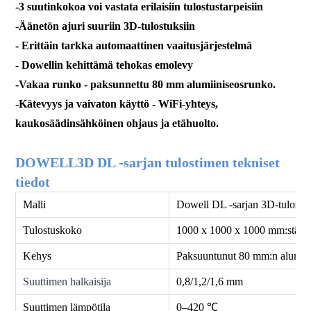
-3 suutinkokoa voi vastata erilaisiin tulostustarpeisiin
-Äänetön ajuri suuriin 3D-tulostuksiin
- Erittäin tarkka automaattinen vaaitusjärjestelmä
- Dowellin kehittämä tehokas emolevy
-
Vakaa runko - paksunnettu 80 mm alumiiniseosrunko.
-Kätevyys ja vaivaton käyttö - WiFi-yhteys,
kaukosäädin
sähköinen ohjaus ja etähuolto.
DOWELL3D DL -sarjan tulostimen tekniset
tiedot
Malli
Dowell DL -sarjan 3D-tulostin
Tulostuskoko
1000 x 1000 x 1000 mm:stä 1
Kehys
Paksuuntunut 80 mm:n alumiini
Suuttimen halkaisija
0,8/1,2/1,6 mm
Suuttimen lämpötila
0–420 ℃