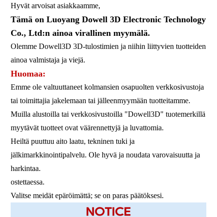
Hyvät arvoisat asiakkaamme,
Tämä on Luoyang Dowell 3D Electronic Technology
Co., Ltd:n ainoa virallinen myymälä.
Olemme Dowell3D 3D-tulostimien ja niihin liittyvien tuotteiden
ainoa valmistaja ja viejä.
Huomaa:
Emme ole valtuuttaneet kolmansien osapuolten verkkosivustoja
tai toimittajia jakelemaan tai jälleenmyymään tuotteitamme.
Muilla alustoilla tai verkkosivustoilla "Dowell3D" tuotemerkillä
myytävät tuotteet ovat väärennettyjä ja luvattomia.
Heiltä puuttuu aito laatu, tekninen tuki ja
jälkimarkkinointipalvelu. Ole hyvä ja noudata varovaisuutta ja
harkintaa.
ostettaessa.
Valitse meidät epäröimättä; se on paras päätöksesi.