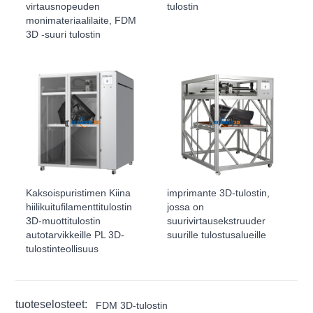
virtausnopeuden
tulostin
monimateriaalilaite, FDM
3D -suuri tulostin
Kaksoispuristimen Kiina
imprimante 3D-tulostin,
hiilikuitufilamenttitulostin
jossa on
3D-muottitulostin
suurivirtausekstruuder
autotarvikkeille PL 3D-
suurille tulostusalueille
tulostinteollisuus
tuoteselosteet:
FDM 3D-tulostin