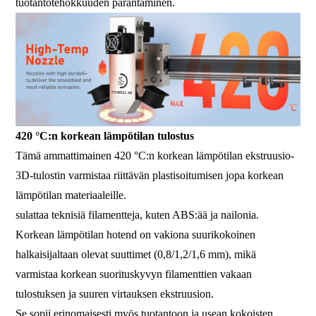
tuotantotehokkuuden parantaminen.
420 °C:n korkean lämpötilan tulostus
Tämä ammattimainen 420 °C:n korkean lämpötilan ekstruusio-
3D-tulostin varmistaa riittävän plastisoitumisen jopa korkean
lämpötilan materiaaleille.
sulattaa teknisiä filamentteja, kuten ABS:ää ja nailonia.
Korkean lämpötilan hotend on vakiona suurikokoinen
halkaisijaltaan olevat suuttimet (0,8/1,2/1,6 mm), mikä
varmistaa korkean suorituskyvyn filamenttien vakaan
tulostuksen ja suuren virtauksen ekstruusion.
Se sopii erinomaisesti myös tuotantoon ja usean kokoisten