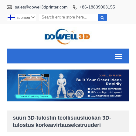

sales@dowell3dprinter.com
+86-18839003155


suomen

Toggl
suuri 3D-tulostin teollisuusluokan 3D-
tulostus korkeavirtausekstruuderi